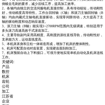
倒棱去毛刺的要求，减少后续工序，提高加工效率。
2
、各轴均由独立的交流伺服电机直接控制，具有传动链短，传动刚性
好，传动精度高等特性。工作台回转轴（C轴）和滚刀主轴回转轴（B
轴）均由内藏式主轴电机直接驱动，实现零间隙传动，大大提高了主
轴的驱动刚度和动态响应速度。
3
、滚刀主轴（B轴）能实现1~2700RPM范围内无级调速，特别适用于
多头滚刀高速高效干式滚齿加工。
4
、主要导轨副均采用高精度、高刚度的滚柱直线导轨，传动刚性好，
支承能力大，运动直线度高。
5
、本机床床身和立柱一体铸造而成，增加了机床的整体刚性。
6
、机床可配置自动对齿装置，实现硬齿面刮削加工。
7
、机床预留自动上下料接口，可很方便地实现单机自动化及机床连线
工作。
关键词:
产品
数控
机床
齿轮
公司
加工
江苏省
企业