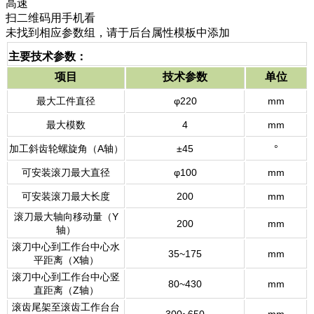
高速
扫二维码用手机看
未找到相应参数组，请于后台属性模板中添加
主要技术参数：
项目
技术参数
单位
最大工件直径
φ220
mm
最大模数
4
mm
加工斜齿轮螺旋角（A轴）
±45
°
可安装滚刀最大直径
φ100
mm
可安装滚刀最大长度
200
mm
滚刀最大轴向移动量（Y
200
mm
轴）
滚刀中心到工作台中心水
35~175
mm
平距离（X轴）
滚刀中心到工作台中心竖
80~430
mm
直距离（Z轴）
滚齿尾架至滚齿工作台台