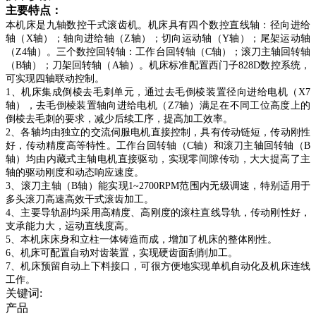
主要特点：
本机床是九轴数控干式滚齿机。机床具有四个数控直线轴：径向进给
轴（X轴）；轴向进给轴（Z轴）；切向运动轴（Y轴）；尾架运动轴
（Z4轴）。三个数控回转轴：工作台回转轴（C轴）；滚刀主轴回转轴
（B轴）；刀架回转轴（A轴）。机床标准配置西门子828D数控系统，
可实现四轴联动控制。
1
、机床集成倒棱去毛刺单元，通过去毛倒棱装置径向进给电机（X7
轴），去毛倒棱装置轴向进给电机（Z7轴）满足在不同工位高度上的
倒棱去毛刺的要求，减少后续工序，提高加工效率。
2
、各轴均由独立的交流伺服电机直接控制，具有传动链短，传动刚性
好，传动精度高等特性。工作台回转轴（C轴）和滚刀主轴回转轴（B
轴）均由内藏式主轴电机直接驱动，实现零间隙传动，大大提高了主
轴的驱动刚度和动态响应速度。
3
、滚刀主轴（B轴）能实现1~2700RPM范围内无级调速，特别适用于
多头滚刀高速高效干式滚齿加工。
4
、主要导轨副均采用高精度、高刚度的滚柱直线导轨，传动刚性好，
支承能力大，运动直线度高。
5
、本机床床身和立柱一体铸造而成，增加了机床的整体刚性。
6
、机床可配置自动对齿装置，实现硬齿面刮削加工。
7
、机床预留自动上下料接口，可很方便地实现单机自动化及机床连线
工作。
关键词:
产品